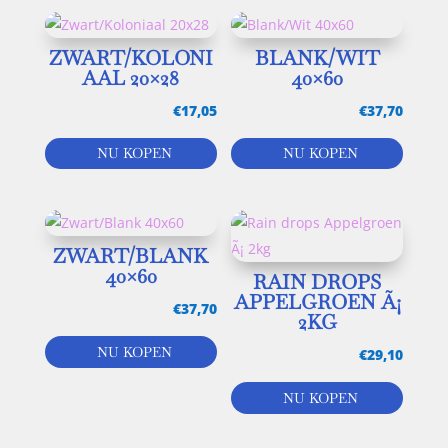
ZWART/KOLONI
BLANK/WIT
AAL 20×28
40×60
€
17,05
€
37,70
NU KOPEN
NU KOPEN
ZWART/BLANK
40×60
RAIN DROPS
APPELGROEN Ã¡
€
37,70
2KG
NU KOPEN
€
29,10
NU KOPEN