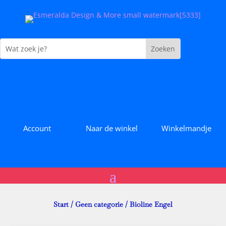
Account
Naar de winkel
Winkelmandje
Start
/
Geen categorie
/ Bioline Engel