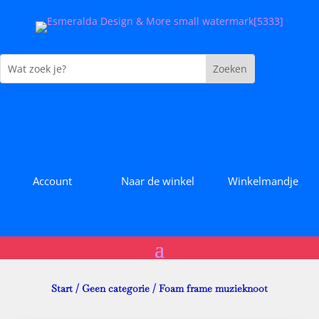
Account
Naar de winkel
Winkelmandje
Start
/
Geen categorie
/ Foam frame muzieknoot