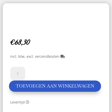
€
68,30
incl. btw, excl. verzendkosten
Foam
frame
muzieknoot
TOEVOEGEN AAN WINKELWAGEN
aantal
Levertijd